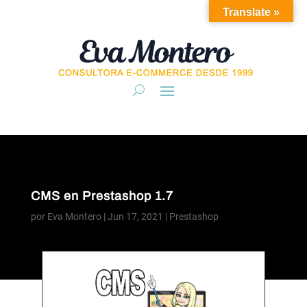
Translate »
CMS en Prestashop 1.7
por
Eva Montero
|
Jun 17, 2021
|
Prestashop