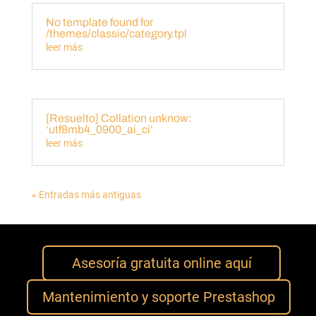
No template found for
/themes/classic/category.tpl
leer más
[Resuelto] Collation unknow:
‘utf8mb4_0900_ai_ci’
leer más
« Entradas más antiguas
Asesoría gratuita online aquí
Mantenimiento y soporte Prestashop