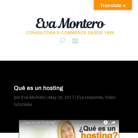
Translate »
Qué es un hosting
por
Eva Montero
|
May 26, 2017
|
Eva responde
,
Video
tutoriales