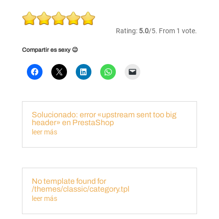
Rate
this
Rating:
5.0
/5. From 1 vote.
item:
Compartir es sexy 😉
Submit
Rating
Solucionado: error «upstream sent too big
header» en PrestaShop
leer más
No template found for
/themes/classic/category.tpl
leer más