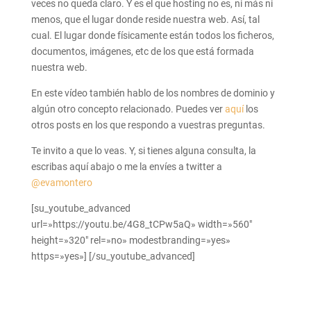
veces no queda claro. Y es el que hosting no es, ni más ni
menos, que el lugar donde reside nuestra web. Así, tal
cual. El lugar donde físicamente están todos los ficheros,
documentos, imágenes, etc de los que está formada
nuestra web.
En este vídeo también hablo de los nombres de dominio y
algún otro concepto relacionado. Puedes ver
aquí
los
otros posts en los que respondo a vuestras preguntas.
Te invito a que lo veas. Y, si tienes alguna consulta, la
escribas aquí abajo o me la envíes a twitter a
@evamontero
[su_youtube_advanced
url=»https://youtu.be/4G8_tCPw5aQ» width=»560″
height=»320″ rel=»no» modestbranding=»yes»
https=»yes»] [/su_youtube_advanced]