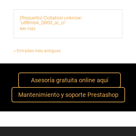
[Resuelto] Collation unknow:
‘utf8mb4_0900_ai_ci’
leer más
« Entradas más antiguas
Asesoría gratuita online aquí
Mantenimiento y soporte Prestashop