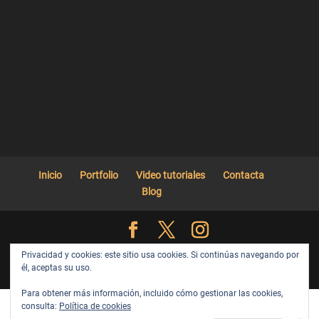
Inicio
Portfolio
Video tutoriales
Contacta
Blog
Web diseñada y desarrollada por Eva Maria Montero ||
Privacidad y cookies: este sitio usa cookies. Si continúas navegando por
él, aceptas su uso.
Política de privacidad
Para obtener más información, incluido cómo gestionar las cookies,
consulta:
Política de cookies