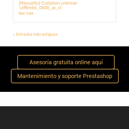
[Resuelto] Collation unknow:
‘utf8mb4_0900_ai_ci’
leer más
« Entradas más antiguas
Asesoría gratuita online aquí
Mantenimiento y soporte Prestashop