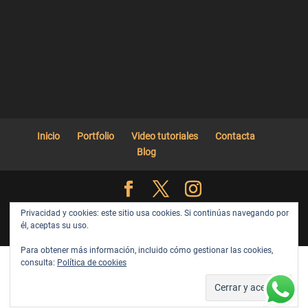
Inicio
Portfolio
Video tutoriales
Contacta
Blog
Web diseñada y desarrollada por Eva Maria Montero ||
Privacidad y cookies: este sitio usa cookies. Si continúas navegando por
él, aceptas su uso.
Política de privacidad
Para obtener más información, incluido cómo gestionar las cookies,
consulta:
Política de cookies