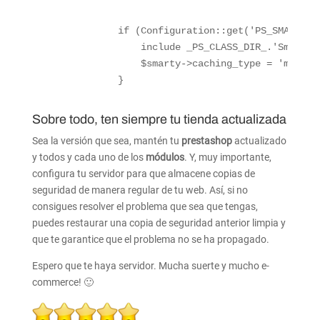
if
(
Configuration
::
get
(
'PS_SMARTY_C
include
_PS_CLASS_DIR_
.
'Smarty/
$smarty
->
caching_type
=
'mysql'
}
Sobre todo, ten siempre tu tienda actualizada
Sea la versión que sea, mantén tu
prestashop
actualizado
y todos y cada uno de los
módulos
. Y, muy importante,
configura tu servidor para que almacene copias de
seguridad de manera regular de tu web. Así, si no
consigues resolver el problema que sea que tengas,
puedes restaurar una copia de seguridad anterior limpia y
que te garantice que el problema no se ha propagado.
Espero que te haya servidor. Mucha suerte y mucho e-
commerce! 🙂
Rate