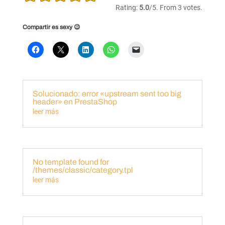
this
Rating:
5.0
/5. From 3 votes.
item:
Compartir es sexy 😉
Submit
Rating
Solucionado: error «upstream sent too big
header» en PrestaShop
leer más
No template found for
/themes/classic/category.tpl
leer más