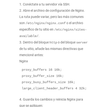
Conéctate a tu servidor vía SSH.
Abre el archivo de configuración de Nginx.
La ruta puede variar, pero las más comunes
son
o el archivo
/etc/nginx/nginx.conf
específico de tu sitio en
/etc/nginx/sites-
.
available/
Dentro del bloque
o del bloque
http
server
de tu sitio, añade las mismas directivas que
mencioné antes:
Nginx
proxy_buffers
16
16k
proxy_buffer_size
16k
proxy_busy_buffers_size
16k
large_client_header_buffers
4
32k
Guarda los cambios y reinicia Nginx para
que se apliquen: