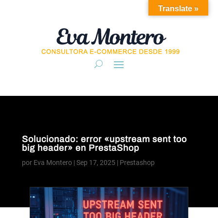
Translate »
Solucionado: error «upstream sent too
big header» en PrestaShop
por
Eva Montero
|
Sep 17, 2025
|
Prestashop